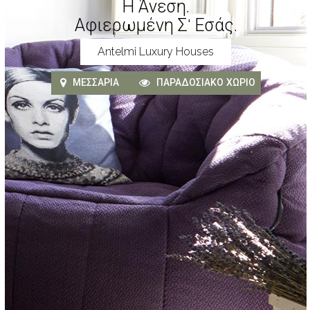
Η Άνεση.
Αφιερωμένη Σ' Εσάς.
Antelmi Luxury Houses
ΜΕΣΣΑΡΙΆ
ΠΑΡΑΔΟΣΙΑΚΌ ΧΩΡΙΌ